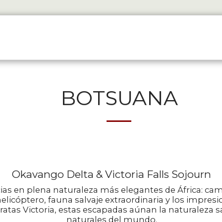
EXPERIENCES
WHY TRAVEL WITH US
GALERÍA
PONERS
BOTSUANA
Okavango Delta & Victoria Falls Sojourn
cias en plena naturaleza más elegantes de África: c
elicóptero, fauna salvaje extraordinaria y los impres
atas Victoria, estas escapadas aúnan la naturaleza s
naturales del mundo.